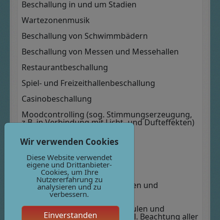
Beschallung in und um Stadien
Wartezonenmusik
Beschallung von Schwimmbädern
Beschallung von Messen und Messehallen
Restaurantbeschallung
Spiel- und Freizeithallenbeschallung
Casinobeschallung
Moodcontrolling (sog. Stimmungserzeugung,
z.B. in Verbindung mit Licht- und Dufteffekten)
Infostände
Wir verwenden Cookies
Kassendurchsagesysteme
Diese Website verwendet
eigene und Drittanbieter-
Kantinenbeschallung
Cookies, um Ihre
Nutzererfahrung zu
Beschallung von Einkaufzentren und
analysieren und zu
Freiflächen
verbessern.
Beschallung in Behörden, Schulen und
Einverstanden
öffentlichen Einrichtungen inkl. Beachtung aller